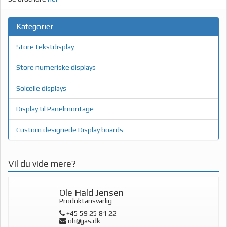
Kategorier
Store tekstdisplay
Store numeriske displays
Solcelle displays
Display til Panelmontage
Custom designede Display boards
Vil du vide mere?
Ole Hald Jensen
Produktansvarlig
+45 59 25 81 22
oh@jjas.dk