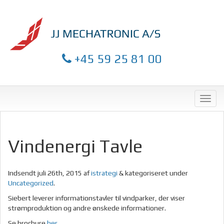
+45 59 25 81 00
Vindenergi Tavle
Indsendt
juli 26th, 2015
af
istrategi
&
kategoriseret under
Uncategorized
.
Siebert leverer informationstavler til vindparker, der viser
strømproduktion og andre ønskede informationer.
Se brochure
her