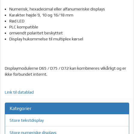
Numerisk, hexadecimal eller alfanumeriske displays
Karakter højde 9, 10 og 16/18 mm
Rød LED
PLC kompatible
omvendt polaritet beskyttet
Display hukommelse til multiplex kørsel
Displaymodulerne D65 / D75 / D72 kan kombineres vilkårligt og er
ikke forbundet internt.
Link til datablad
Kategorier
Store tekstdisplay
Store numeriske displays